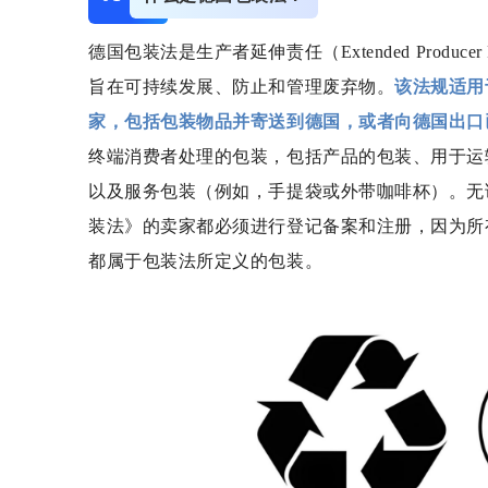
德国包装法是生产者延伸责任（Extended Producer R
旨在可持续发展、防止和管理废弃物。
该法规适用
家，包括包装物品并寄送到德国，或者向德国出口
终端消费者处理的包装，包括产品的包装、用于运
以及服务包装（例如，手提袋或外带咖啡杯）。无
装法》的卖家都必须进行登记备案和注册，因为所
都属于包装法所定义的包装。