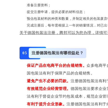
准备注册资料；
提交注册申请，提供必要的材料信息；
预估包装材料的种类和数量，并制定相关的包装废弃
完成注册后，每年需根据上一年的销量情况，对已出
关于德国包装法注册，腾邦可以为您办理，详情可
0
5
注册德国包装法有哪些益处？
保证产品在电商平台的合规销售。
众多电商平
国包装法有利于保障产品的合规销售。
避免产生不必要的罚款。
注册德国包装法有利
有效规范企业经营管理。
德国包装法要求企业
法有利于督促企业节约包装成本，规范企业管
有利于提升企业形象。
注册德国包装法有利于