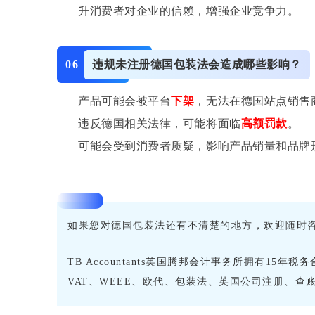
升消费者对企业的信赖，增强企业竞争力。
0
6
违规未注册德国包装法会造成哪些影响？
产品可能会被平台
下架
，无法在德国站点销售
违反德国相关法律，可能将面临
高额罚款
。
可能会受到消费者质疑，影响产品销量和品牌
如果您对德国包装法还有不清楚的地方，欢迎随时
TB Accountants英国腾邦会计事务所拥有15
VAT、WEEE、欧代、包装法、英国公司注册、查