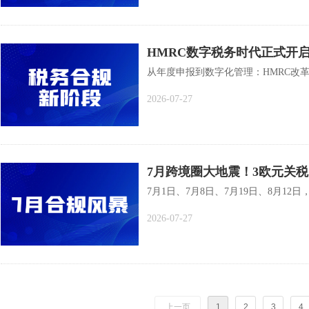
HMRC数字税务时代正式开启
账务系统
从年度申报到数字化管理：HMRC改
2026-07-27
7月跨境圈大地震！3欧元关税
正在经历什么？
7月1日、7月8日、7月19日、8月1
2026-07-27
上一页
1
2
3
4